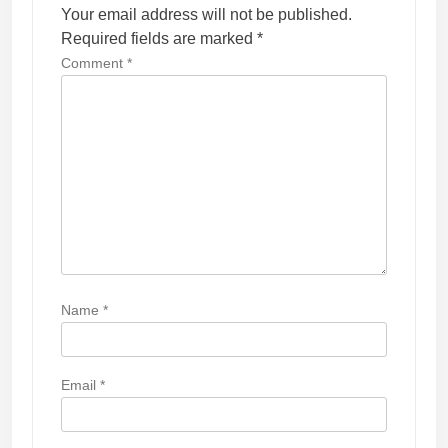
Your email address will not be published.
g
Required fields are marked
*
a
Comment
*
t
i
o
n
Name
*
Email
*