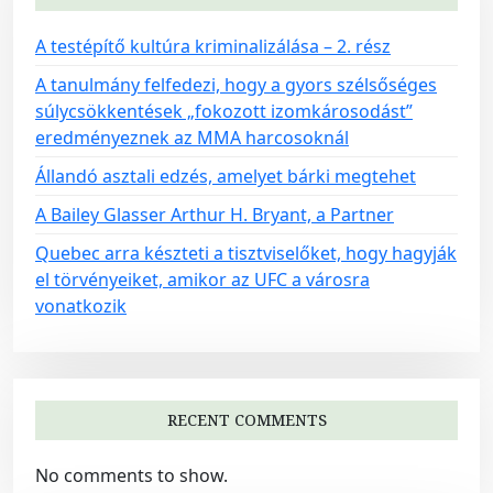
A testépítő kultúra kriminalizálása – 2. rész
A tanulmány felfedezi, hogy a gyors szélsőséges
súlycsökkentések „fokozott izomkárosodást”
eredményeznek az MMA harcosoknál
Állandó asztali edzés, amelyet bárki megtehet
A Bailey Glasser Arthur H. Bryant, a Partner
Quebec arra készteti a tisztviselőket, hogy hagyják
el törvényeiket, amikor az UFC a városra
vonatkozik
RECENT COMMENTS
No comments to show.