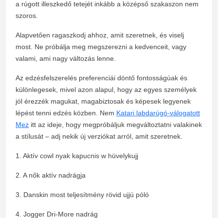
a rúgott illeszkedő tetejét inkább a középső szakaszon nem
szoros.
Alapvetően ragaszkodj ahhoz, amit szeretnek, és viselj
most. Ne próbálja meg megszerezni a kedvenceit, vagy
valami, ami nagy változás lenne.
Az edzésfelszerelés preferenciái döntő fontosságúak és
különlegesek, mivel azon alapul, hogy az egyes személyek
jól érezzék magukat, magabiztosak és képesek legyenek
lépést tenni edzés közben. Nem
Katari labdarúgó-válogatott
Mez
itt az ideje, hogy megpróbáljuk megváltoztatni valakinek
a stílusát – adj nekik új verziókat arról, amit szeretnek.
1. Aktív cowl nyak kapucnis w hüvelykujj
2. A nők aktív nadrágja
3. Danskin most teljesítmény rövid ujjú póló
4. Jogger Dri-More nadrág