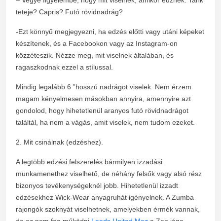
teteje? Capris? Futó rövidnadrág?
-Ezt könnyű megjegyezni, ha edzés előtti vagy utáni képeket
készítenek, és a Facebookon vagy az Instagram-on
közzéteszik. Nézze meg, mit viselnek általában, és
ragaszkodnak ezzel a stílussal.
Mindig legalább 6 ”hosszú nadrágot viselek. Nem érzem
magam kényelmesen másokban annyira, amennyire azt
gondolod, hogy hihetetlenül aranyos futó rövidnadrágot
találtál, ha nem a vágás, amit viselek, nem tudom ezeket.
2. Mit csinálnak (edzéshez).
A legtöbb edzési felszerelés bármilyen izzadási
munkamenethez viselhető, de néhány felsők vagy alsó rész
bizonyos tevékenységeknél jobb. Hihetetlenül izzadt
edzésekhez Wick-Wear anyagruhát igényelnek. A Zumba
rajongók szoknyát viselhetnek, amelyekben érmék vannak,
de ez nem fog működni
Leeds United Mez
a Zen jóga