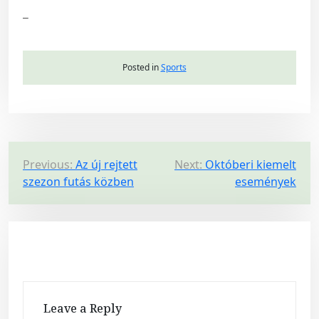
–
Posted in
Sports
P
Previous:
Az új rejtett
Next:
Októberi kiemelt
szezon futás közben
események
o
s
t
n
a
v
Leave a Reply
i