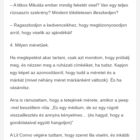
– A titkos Mikulás ember mindig feketét visel? Van egy teljes
rózsaszín szekrény? Mindent tökéletesen illeszkedjen?
– Ragaszkodjon a kedvenceikhez, hogy megbizonyosodjon
arról, hogy viselik az ajándékát!
4. Milyen méretűek.
Ha meglepetést akar tartani, csak azt mondom, hogy próbálj
meg, és nézzen meg a ruházati címkéiket, ha tudsz. Kapjon
egy képet az azonosításról, hogy tudd a méretet és a
márkát (mivel néhány méret márkánként változik). És ha
vásárolsz.
Arra is rámutattam, hogy a tetejének mérete, amikor a peep
-mel beszéltem róla: „Ez egy médium, de ez egy rúgott
visszaillesztés és annyira kényelmes… (és hagyd, hogy a
gondolataival együtt hangoljon)”
A Lil Convo végére tudtam, hogy szeret lila viselni, és inkább