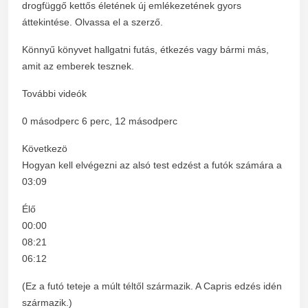
drogfüggő kettős életének új emlékezetének gyors
áttekintése. Olvassa el a szerző.
Könnyű könyvet hallgatni futás, étkezés vagy bármi más,
amit az emberek tesznek.
További videók
0 másodperc 6 perc, 12 másodperc
Következö
Hogyan kell elvégezni az alsó test edzést a futók számára a
03:09
Élő
00:00
08:21
06:12
(Ez a futó teteje a múlt téltől származik. A Capris edzés idén
származik.)