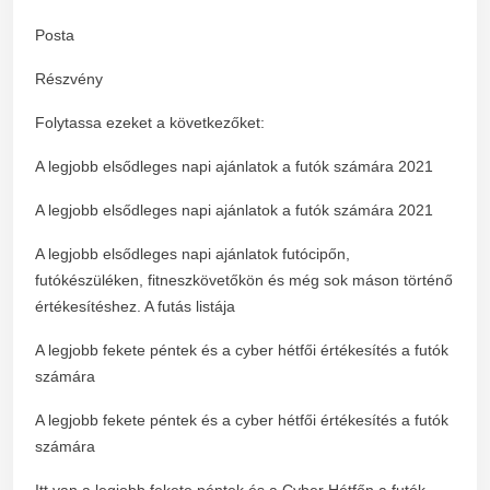
Posta
Részvény
Folytassa ezeket a következőket:
A legjobb elsődleges napi ajánlatok a futók számára 2021
A legjobb elsődleges napi ajánlatok a futók számára 2021
A legjobb elsődleges napi ajánlatok futócipőn,
futókészüléken, fitneszkövetőkön és még sok máson történő
értékesítéshez. A futás listája
A legjobb fekete péntek és a cyber hétfői értékesítés a futók
számára
A legjobb fekete péntek és a cyber hétfői értékesítés a futók
számára
Itt van a legjobb fekete péntek és a Cyber ​​Hétfőn a futók