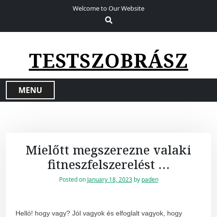
S
Welcome to Our Website
k
i
p
t
TESTSZOBRÁSZ
o
c
o
MENU
n
t
e
n
t
Mielőtt megszerezne valaki
fitneszfelszerelést …
Posted on
January 18, 2023
by
paden
Helló! hogy vagy? Jól vagyok és elfoglalt vagyok, hogy