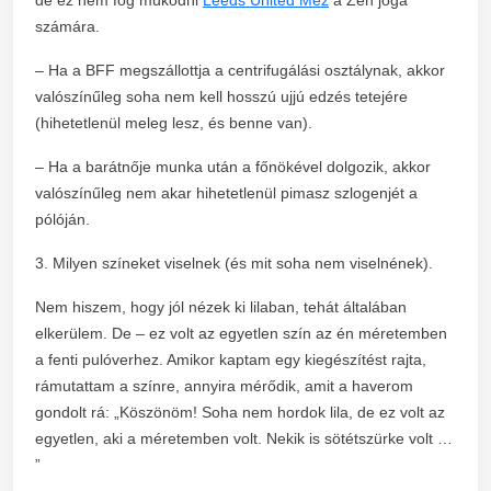
számára.
– Ha a BFF megszállottja a centrifugálási osztálynak, akkor
valószínűleg soha nem kell hosszú ujjú edzés tetejére
(hihetetlenül meleg lesz, és benne van).
– Ha a barátnője munka után a főnökével dolgozik, akkor
valószínűleg nem akar hihetetlenül pimasz szlogenjét a
pólóján.
3. Milyen színeket viselnek (és mit soha nem viselnének).
Nem hiszem, hogy jól nézek ki lilaban, tehát általában
elkerülem. De – ez volt az egyetlen szín az én méretemben
a fenti pulóverhez. Amikor kaptam egy kiegészítést rajta,
rámutattam a színre, annyira mérődik, amit a haverom
gondolt rá: „Köszönöm! Soha nem hordok lila, de ez volt az
egyetlen, aki a méretemben volt. Nekik is sötétszürke volt …
”