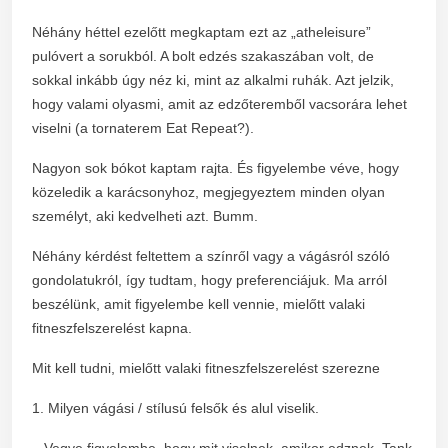
Néhány héttel ezelőtt megkaptam ezt az „atheleisure”
pulóvert a sorukból. A bolt edzés szakaszában volt, de
sokkal inkább úgy néz ki, mint az alkalmi ruhák. Azt jelzik,
hogy valami olyasmi, amit az edzőteremből vacsorára lehet
viselni (a tornaterem Eat Repeat?).
Nagyon sok bókot kaptam rajta. És figyelembe véve, hogy
közeledik a karácsonyhoz, megjegyeztem minden olyan
személyt, aki kedvelheti azt. Bumm.
Néhány kérdést feltettem a színről vagy a vágásról szóló
gondolatukról, így tudtam, hogy preferenciájuk. Ma arról
beszélünk, amit figyelembe kell vennie, mielőtt valaki
fitneszfelszerelést kapna.
Mit kell tudni, mielőtt valaki fitneszfelszerelést szerezne
1. Milyen vágási / stílusú felsők és alul viselik.
– Vegye figyelembe, hogy mit viselnek, amikor edznek. Tank