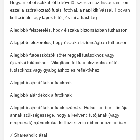
Hogyan lehet sokkal több követőt szerezni az Instagram -on
ezzel a szórakoztató futási fotóval, a napi kihívással. Hogyan
kell csinálni egy lapos futót, és mi a hashtag
A legjobb felszerelés, hogy éjszaka biztonságban futhasson
A legjobb felszerelés, hogy éjszaka biztonságban futhasson
A legjobb futóeszközök sötét reggeli futásokhoz vagy
éjszakai futásokhoz. Világítson fel futófelszerelést sötét
futásokhoz vagy gyalogláshoz és reflektívhez
A legjobb ajándékok a futóknak
A legjobb ajándékok a futóknak
A legjobb ajándékok a futók számára Halad -to -toe – listája
annak szükségessége, hogy a kedvenc futójának (vagy
magadnak) ajándékokat kell szereznie ebben a szezonban!
⚡ Shareaholic által