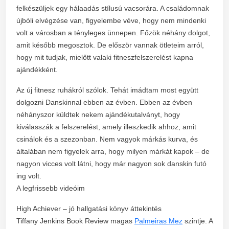
felkészüljek egy hálaadás stílusú vacsorára. A családomnak
újbóli elvégzése van, figyelembe véve, hogy nem mindenki
volt a városban a tényleges ünnepen. Főzök néhány dolgot,
amit később megosztok. De először vannak ötleteim arról,
hogy mit tudjak, mielőtt valaki fitneszfelszerelést kapna
ajándékként.
Az új fitnesz ruhákról szólok. Tehát imádtam most együtt
dolgozni Danskinnal ebben az évben. Ebben az évben
néhányszor küldtek nekem ajándékutalványt, hogy
kiválasszák a felszerelést, amely illeszkedik ahhoz, amit
csinálok és a szezonban. Nem vagyok márkás kurva, és
általában nem figyelek arra, hogy milyen márkát kapok – de
nagyon vicces volt látni, hogy már nagyon sok danskin futó
ing volt.
A legfrissebb videóim
High Achiever – jó hallgatási könyv áttekintés
Tiffany Jenkins Book Review magas
Palmeiras Mez
szintje. A