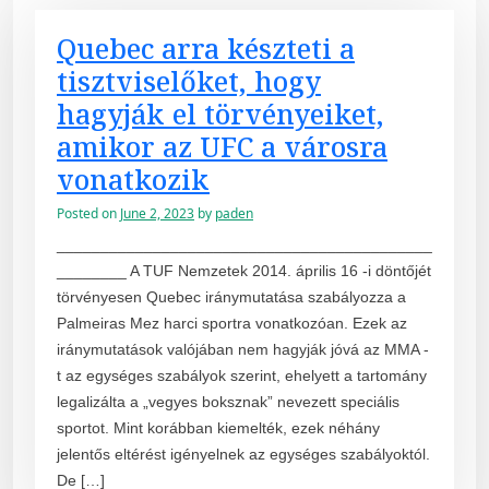
Quebec arra készteti a
tisztviselőket, hogy
hagyják el törvényeiket,
amikor az UFC a városra
vonatkozik
Posted on
June 2, 2023
by
paden
___________________________________________
________ A TUF Nemzetek 2014. április 16 -i döntőjét
törvényesen Quebec iránymutatása szabályozza a
Palmeiras Mez harci sportra vonatkozóan. Ezek az
iránymutatások valójában nem hagyják jóvá az MMA -
t az egységes szabályok szerint, ehelyett a tartomány
legalizálta a „vegyes boksznak” nevezett speciális
sportot. Mint korábban kiemelték, ezek néhány
jelentős eltérést igényelnek az egységes szabályoktól.
De […]