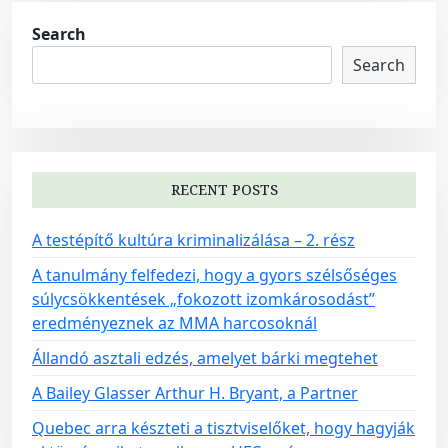
s
t
Search
s
Search
n
a
v
i
RECENT POSTS
g
A testépítő kultúra kriminalizálása – 2. rész
a
t
A tanulmány felfedezi, hogy a gyors szélsőséges
súlycsökkentések „fokozott izomkárosodást”
i
eredményeznek az MMA harcosoknál
o
Állandó asztali edzés, amelyet bárki megtehet
n
A Bailey Glasser Arthur H. Bryant, a Partner
Quebec arra készteti a tisztviselőket, hogy hagyják