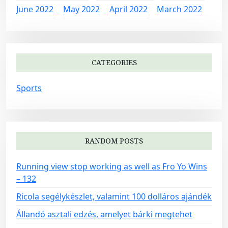
June 2022
May 2022
April 2022
March 2022
CATEGORIES
Sports
RANDOM POSTS
Running view stop working as well as Fro Yo Wins
– 132
Ricola segélykészlet, valamint 100 dolláros ajándék
Állandó asztali edzés, amelyet bárki megtehet