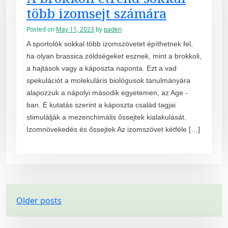
több izomsejt számára
Posted on
May 11, 2023
by
paden
A sportolók sokkal több izomszövetet építhetnek fel,
ha olyan brassica zöldségeket esznek, mint a brokkoli,
a hajtások vagy a káposzta naponta. Ezt a vad
spekulációt a molekuláris biológusok tanulmányára
alapozzuk a nápolyi második egyetemen, az Age -
ban. E kutatás szerint a káposzta család tagjai
stimulálják a mezenchimális őssejtek kialakulását.
Izomnövekedés és őssejtek Az izomszövet kétféle […]
P
Older posts
o