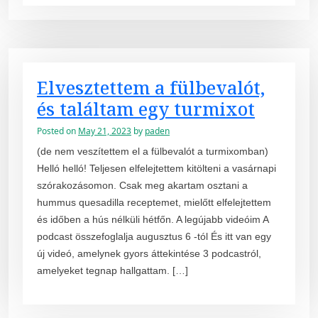
Elvesztettem a fülbevalót,
és találtam egy turmixot
Posted on
May 21, 2023
by
paden
(de nem veszítettem el a fülbevalót a turmixomban)
Helló helló! Teljesen elfelejtettem kitölteni a vasárnapi
szórakozásomon. Csak meg akartam osztani a
hummus quesadilla receptemet, mielőtt elfelejtettem
és időben a hús nélküli hétfőn. A legújabb videóim A
podcast összefoglalja augusztus 6 -tól És itt van egy
új videó, amelynek gyors áttekintése 3 podcastról,
amelyeket tegnap hallgattam. […]