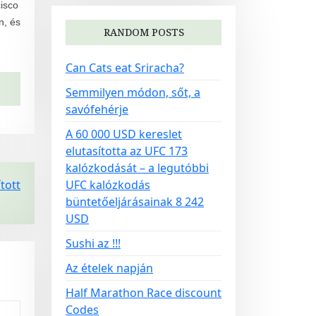
cisco
n, és
RANDOM POSTS
Can Cats eat Sriracha?
Semmilyen módon, sőt, a
savófehérje
A 60 000 USD kereslet
elutasította az UFC 173
kalózkodását – a legutóbbi
ított
UFC kalózkodás
büntetőeljárásainak 8 242
USD
Sushi az !!!
Az ételek napján
Half Marathon Race discount
Codes