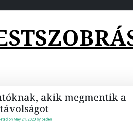
ESTSZOBRÁ
futóknak, akik megmentik a
távolságot
osted on
May 24, 2023
by
paden