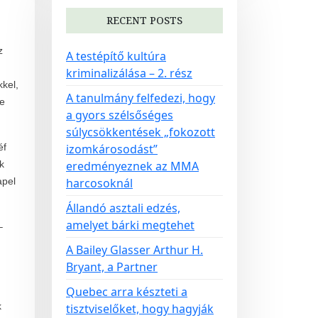
RECENT POSTS
z
A testépítő kultúra
kriminalizálása – 2. rész
kel,
A tanulmány felfedezi, hogy
re
a gyors szélsőséges
súlycsökkentések „fokozott
éf
izomkárosodást”
k
eredményeznek az MMA
apel
harcosoknál
Állandó asztali edzés,
amelyet bárki megtehet
–
A Bailey Glasser Arthur H.
,
Bryant, a Partner
Quebec arra készteti a
k
tisztviselőket, hogy hagyják