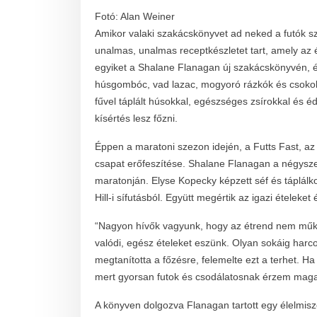
Fotó: Alan Weiner
Amikor valaki szakácskönyvet ad neked a futók s
unalmas, unalmas receptkészletet tart, amely az 
egyiket a Shalane Flanagan új szakácskönyvén, é
húsgombóc, vad lazac, mogyoró rázkók és csokolá
fűvel táplált húsokkal, egészséges zsírokkal és é
kísértés lesz főzni.
Éppen a maratoni szezon idején, a Futts Fast, az
csapat erőfeszítése. Shalane Flanagan a négyszere
maratonján. Elyse Kopecky képzett séf és táplálk
Hill-i sífutásból. Együtt megértik az igazi ételeket
“Nagyon hívők vagyunk, hogy az étrend nem műk
valódi, egész ételeket eszünk. Olyan sokáig harco
megtanította a főzésre, felemelte ezt a terhet. H
mert gyorsan futok és csodálatosnak érzem mag
A könyven dolgozva Flanagan tartott egy élelmisze