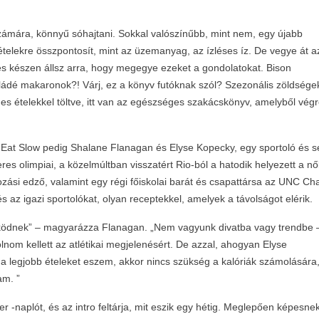
zámára, könnyű sóhajtani. Sokkal valószínűbb, mint nem, egy újabb
ételekre összpontosít, mint az üzemanyag, az ízléses íz. De vegye át a
s készen állsz arra, hogy megegye ezeket a gondolatokat. Bison
dé makaronok?! Várj, ez a könyv futóknak szól? Szezonális zöldségek
des ételekkel töltve, itt van az egészséges szakácskönyv, amelyből vég
 Eat Slow pedig Shalane Flanagan és Elyse Kopecky, egy sportoló és s
s olimpiai, a közelmúltban visszatért Rio-ból a hatodik helyezett a nő
ozási edző, valamint egy régi főiskolai barát és csapattársa az UNC Ch
 és az igazi sportolókat, olyan receptekkel, amelyek a távolságot elérik.
ödnek” – magyarázza Flanagan. „Nem vagyunk divatba vagy trendbe 
lnom kellett az atlétikai megjelenésért. De azzal, ahogyan Elyse
a a legjobb ételeket eszem, akkor nincs szükség a kalóriák számolására
am. ”
r -naplót, és az intro feltárja, mit eszik egy hétig. Meglepően képesne