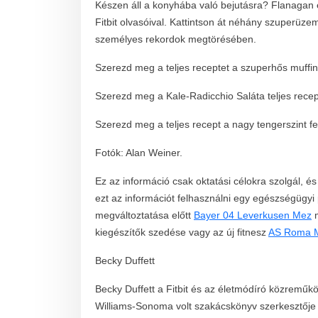
Készen áll a konyhába való bejutásra? Flanagan 
Fitbit olvasóival. Kattintson át néhány szuperüz
személyes rekordok megtörésében.
Szerezd meg a teljes receptet a szuperhős muffi
Szerezd meg a Kale-Radicchio Saláta teljes recept
Szerezd meg a teljes recept a nagy tengerszint f
Fotók: Alan Weiner.
Ez az információ csak oktatási célokra szolgál, 
ezt az információt felhasználni egy egészségügyi
megváltoztatása előtt
Bayer 04 Leverkusen Mez
m
kiegészítők szedése vagy az új fitnesz
AS Roma 
Becky Duffett
Becky Duffett a Fitbit és az életmódíró közreműk
Williams-Sonoma volt szakácskönyv szerkesztője 