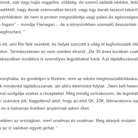
ixok, zab vagy tojás reggelire, zöldség- és szemű saláták ebédre, léd
adéktól, nagy darab szemcséket készít, vagy egy darab lazacot takarít
zénhidrátot, de nem is protein megszállottja vagy paleo-és egészséges
s fogam” – mondja Flanagan -, de a könyvünkben szereplő desszertek
egfosztani. ”
, ami Rio felé vezetett, és helyet szerzett a világ öt legfontosabb öt
z úton. Természetesen ez nem minden étrend. „De 35 éves korában csa
kaszában továbbra is személyes legjobbakat futok. A jó táplálkozással
 konyhába, és gondoljon a főzésre, mint az edzés meghosszabbítására
mindenkit táplálkozzanak, aki aktív életmódot folytat. „Nem kell heten
mel szolgálja ezeket a recepteket. Még mindig szórakozom, de leginká
 számára jók, függetlenül attól, hogy az első 5K, 10K, félmaratonra va
 és a hatvanas éveiben anyámnak adom őket.
k ebben az országban, mert unalmas és unalmas. Meg akarjuk mutatni
az íz valóban együtt járhat. ”