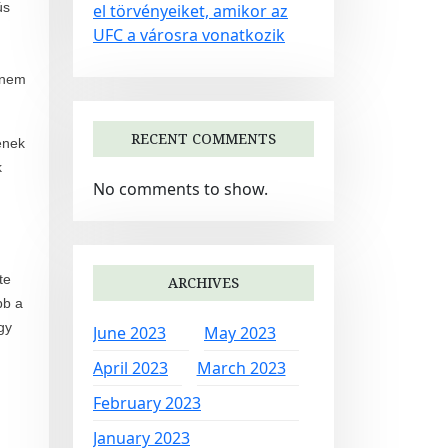
ús
el törvényeiket, amikor az
UFC a városra vonatkozik
 nem
RECENT COMMENTS
ének
k
No comments to show.
.
te
ARCHIVES
bb a
gy
June 2023
May 2023
April 2023
March 2023
February 2023
January 2023