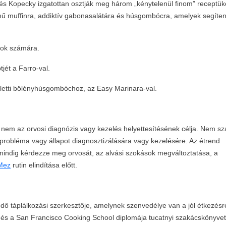
és Kopecky izgatottan osztják meg három „kénytelenül finom” receptük
emű muffinra, addiktív gabonasalátára és húsgombócra, amelyek segíte
nok számára.
jét a Farro-val.
eletti bölényhúsgombóchoz, az Easy Marinara-val.
és nem az orvosi diagnózis vagy kezelés helyettesítésének célja. Nem s
 probléma vagy állapot diagnosztizálására vagy kezelésére. Az étrend
indig kérdezze meg orvosát, az alvási szokások megváltoztatása, a
Mez
rutin elindítása előtt.
ödő táplálkozási szerkesztője, amelynek szenvedélye van a jól étkezésr
és a San Francisco Cooking School diplomája tucatnyi szakácskönyvet