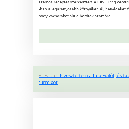
számos receptet szerkesztett. A City Living centri
-ban a legaranyosabb környéken él, hétvégéket t
nagy vacsorákat süt a barátok számára.
P
Previous:
Elvesztettem a fülbevalót, és ta
turmixot
o
s
t
n