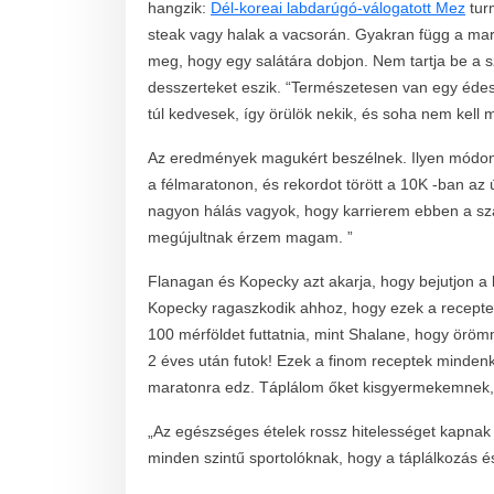
hangzik:
Dél-koreai labdarúgó-válogatott Mez
turm
steak vagy halak a vacsorán. Gyakran függ a mar
meg, hogy egy salátára dobjon. Nem tartja be a s
desszerteket eszik. “Természetesen van egy éde
túl kedvesek, így örülök nekik, és soha nem kell m
Az eredmények magukért beszélnek. Ilyen módon ett
a félmaratonon, és rekordot törött a 10K -ban a
nagyon hálás vagyok, hogy karrierem ebben a sza
megújultnak érzem magam. ”
Flanagan és Kopecky azt akarja, hogy bejutjon a
Kopecky ragaszkodik ahhoz, hogy ezek a receptek 
100 mérföldet futtatnia, mint Shalane, hogy öröm
2 éves után futok! Ezek a finom receptek mindenki
maratonra edz. Táplálom őket kisgyermekemnek,
„Az egészséges ételek rossz hitelességet kapna
minden szintű sportolóknak, hogy a táplálkozás és 