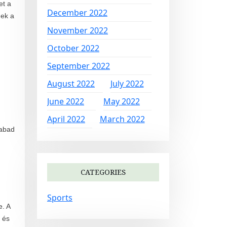
et a
December 2022
nek a
November 2022
October 2022
September 2022
August 2022
July 2022
June 2022
May 2022
April 2022
March 2022
zabad
CATEGORIES
Sports
e. A
 és