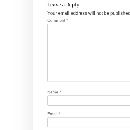
a
Leave a Reply
v
Your email address will not be published
Comment
*
i
g
a
t
i
o
n
Name
*
Email
*