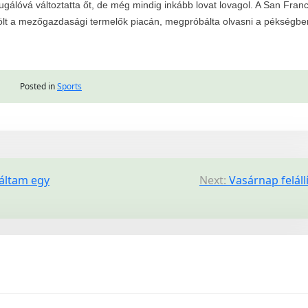
fugálóvá változtatta őt, de még mindig inkább lovat lovagol. A San Fran
ölt a mezőgazdasági termelők piacán, megpróbálta olvasni a pékségbe
Posted in
Sports
láltam egy
Next:
Vasárnap feláll