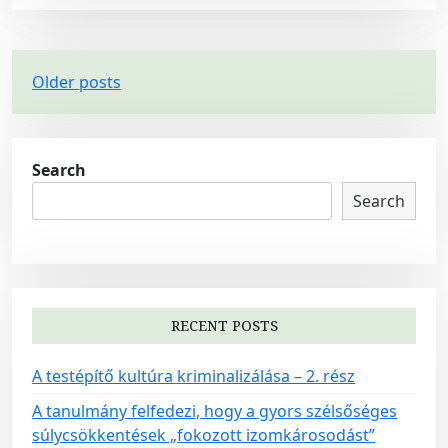
P
Older posts
o
s
t
Search
s
Search
n
a
v
i
RECENT POSTS
g
A testépítő kultúra kriminalizálása – 2. rész
a
t
A tanulmány felfedezi, hogy a gyors szélsőséges
súlycsökkentések „fokozott izomkárosodást”
i