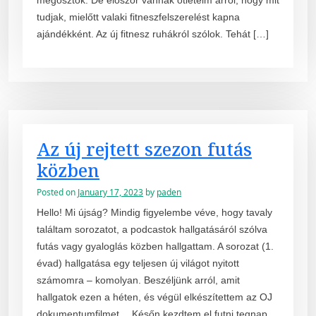
megosztok. De először vannak ötleteim arról, hogy mit
tudjak, mielőtt valaki fitneszfelszerelést kapna
ajándékként. Az új fitnesz ruhákról szólok. Tehát […]
Az új rejtett szezon futás
közben
Posted on
January 17, 2023
by
paden
Hello! Mi újság? Mindig figyelembe véve, hogy tavaly
találtam sorozatot, a podcastok hallgatásáról szólva
futás vagy gyaloglás közben hallgattam. A sorozat (1.
évad) hallgatása egy teljesen új világot nyitott
számomra – komolyan. Beszéljünk arról, amit
hallgatok ezen a héten, és végül elkészítettem az OJ
dokumentumfilmet… Későn kezdtem el futni tegnap,