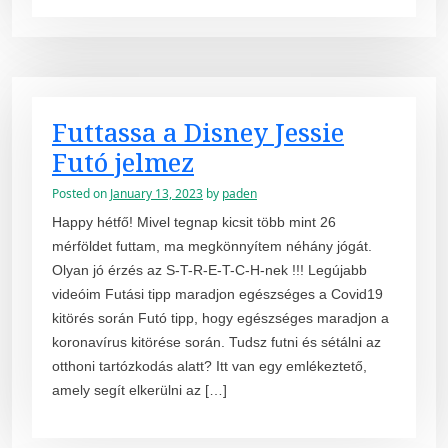
Futtassa a Disney Jessie
Futó jelmez
Posted on
January 13, 2023
by
paden
Happy hétfő! Mivel tegnap kicsit több mint 26
mérföldet futtam, ma megkönnyítem néhány jógát.
Olyan jó érzés az S-T-R-E-T-C-H-nek !!! Legújabb
videóim Futási tipp maradjon egészséges a Covid19
kitörés során Futó tipp, hogy egészséges maradjon a
koronavírus kitörése során. Tudsz futni és sétálni az
otthoni tartózkodás alatt? Itt van egy emlékeztető,
amely segít elkerülni az […]