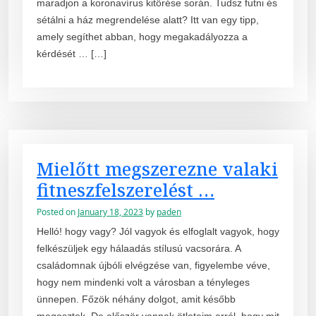
maradjon a koronavírus kitörése során. Tudsz futni és
sétálni a ház megrendelése alatt? Itt van egy tipp,
amely segíthet abban, hogy megakadályozza a
kérdését … […]
Mielőtt megszerezne valaki
fitneszfelszerelést …
Posted on
January 18, 2023
by
paden
Helló! hogy vagy? Jól vagyok és elfoglalt vagyok, hogy
felkészüljek egy hálaadás stílusú vacsorára. A
családomnak újbóli elvégzése van, figyelembe véve,
hogy nem mindenki volt a városban a tényleges
ünnepen. Főzök néhány dolgot, amit később