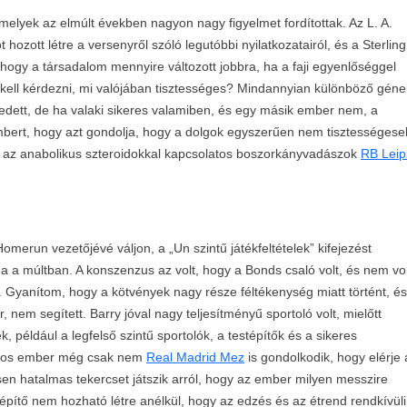
elyek az elmúlt években nagyon nagy figyelmet fordítottak. Az L. A.
hozott létre a versenyről szóló legutóbbi nyilatkozatairól, és a Sterling
a, hogy a társadalom mennyire változott jobbra, ha a faji egyenlőséggel
ell kérdezni, mi valójában tisztességes? Mindannyian különböző géne
dett, de ha valaki sikeres valamiben, és egy másik ember nem, a
embert, hogy azt gondolja, hogy a dolgok egyszerűen nem tisztességese
t az anabolikus szteroidokkal kapcsolatos boszorkányvadászok
RB Leip
merun vezetőjévé váljon, a „Un szintű játékfeltételek” kifejezést
a a múltban. A konszenzus az volt, hogy a Bonds csaló volt, és nem vol
 Gyanítom, hogy a kötvények nagy része féltékenység miatt történt, és
nem segített. Barry jóval nagy teljesítményű sportoló volt, mielőtt
 például a legfelső szintű sportolók, a testépítők és a sikeres
lagos ember még csak nem
Real Madrid Mez
is gondolkodik, hogy elérje 
en hatalmas tekercset játszik arról, hogy az ember milyen messzire
építő nem hozható létre anélkül, hogy az edzés és az étrend rendkívüli