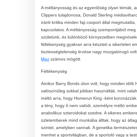
A méltányosság és az egyenlőség olyan témák, am
Clippers tulajdonosa, Donald Sterling médiaviharot 
iránti kritika minden faji csoport által megmutatt
kapcsolatos. A méltányosság szempontjából meg k
születünk, és különböző környezetben megnöveke
féltékenység gyakran arra készteti a sikertelen 
tisztességtelenség érzése nagy mozgatórugó vol
Mez
számos mögött.
Féltékenység
Amikor Barry Bonds úton volt, hogy minden idők Ho
valószínűleg sokkal jobban használták, mint valah
méltó arra, hogy Homerun King -ként koronázzák.
a tény, hogy ő nem valódi, személyre méltó ember, 
anabolikus szteroidokat szedne. A sikeres emberek,
üzletemberek mind munkába álltak, hogy az át
szintet, amelyben vannak. A genetika természetes
menhet a sportvilágban, de a sportoló vagy a test