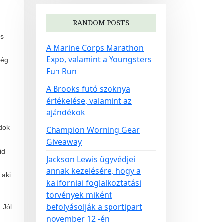
RANDOM POSTS
us
A Marine Corps Marathon
Expo, valamint a Youngsters
még
Fun Run
A Brooks futó szoknya
értékelése, valamint az
ajándékok
dok
Champion Worning Gear
Giveaway
id
Jackson Lewis ügyvédjei
annak kezelésére, hogy a
 aki
kaliforniai foglalkoztatási
törvények miként
befolyásolják a sportipart
 Jól
november 12 -én