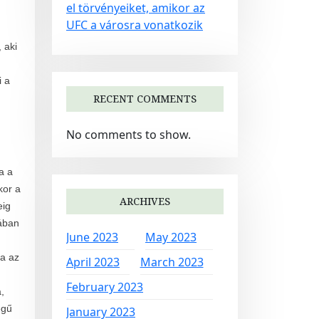
el törvényeiket, amikor az
UFC a városra vonatkozik
 aki
i a
RECENT COMMENTS
No comments to show.
a a
kor a
ARCHIVES
eig
jában
June 2023
May 2023
ha az
April 2023
March 2023
February 2023
,
égű
January 2023