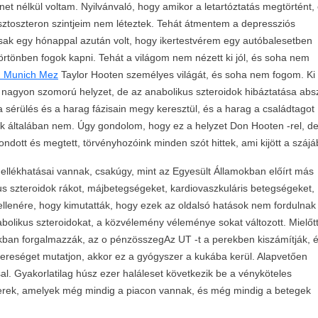
net nélkül voltam. Nyilvánvaló, hogy amikor a letartóztatás megtörtént,
sztoszteron szintjeim nem léteztek. Tehát átmentem a depressziós
sak egy hónappal azután volt, hogy ikertestvérem egy autóbalesetben
rtönben fogok kapni. Tehát a világom nem nézett ki jól, és soha nem
n Munich Mez
Taylor Hooten személyes világát, és soha nem fogom. Ki
gy nagyon szomorú helyzet, de az anabolikus szteroidok hibáztatása abs
 sérülés és a harag fázisain megy keresztül, és a harag a családtagot
yek általában nem. Úgy gondolom, hogy ez a helyzet Don Hooten -rel, d
dott és megtett, törvényhozóink minden szót hittek, ami kijött a szájá
ellékhatásai vannak, csakúgy, mint az Egyesült Államokban előírt más
s szteroidok rákot, májbetegségeket, kardiovaszkuláris betegségeket,
 ellenére, hogy kimutatták, hogy ezek az oldalsó hatások nem fordulnak
olikus szteroidokat, a közvélemény véleménye sokat változott. Mielőtt
okban forgalmazzák, az o pénzösszegAz UT -t a perekben kiszámítják, 
ereséget mutatjon, akkor ez a gyógyszer a kukába kerül. Alapvetően
l. Gyakorlatilag húsz ezer haláleset következik be a vényköteles
zerek, amelyek még mindig a piacon vannak, és még mindig a betegek