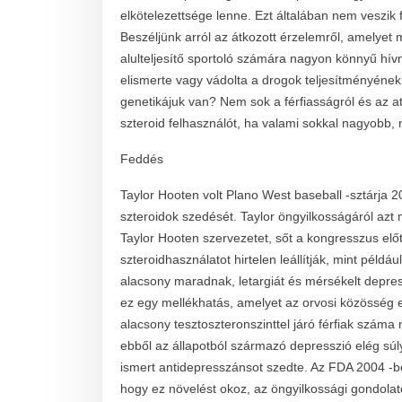
elkötelezettsége lenne. Ezt általában nem veszik 
Beszéljünk arról az átkozott érzelemről, amelyet
alulteljesítő sportoló számára nagyon könnyű hívn
elismerte vagy vádolta a drogok teljesítményének
genetikájuk van? Nem sok a férfiasságról és az atl
szteroid felhasználót, ha valami sokkal nagyobb, 
Feddés
Taylor Hooten volt Plano West baseball -sztárja 
szteroidok szedését. Taylor öngyilkosságáról azt
Taylor Hooten szervezetet, sőt a kongresszus előtt
szteroidhasználatot hirtelen leállítják, mint péld
alacsony maradnak, letargiát és mérsékelt depress
ez egy mellékhatás, amelyet az orvosi közösség 
alacsony tesztoszteronszinttel járó férfiak száma
ebből az állapotból származó depresszió elég sú
ismert antidepresszánsot szedte. Az FDA 2004 -b
hogy ez növelést okoz, az öngyilkossági gondolat