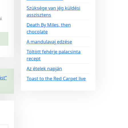
Szüksége van jég küldési
asszisztens
i.
Death By Miles, then
chocolate
A mandulavaj edzése
Töltött fehérje palacsinta
recept
Az ételek napján
ást”
Toast to the Red Carpet live