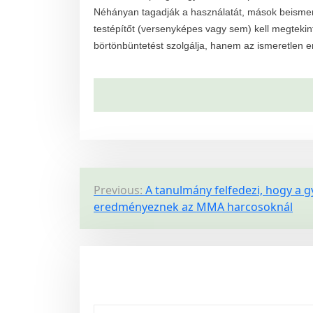
Néhányan tagadják a használatát, mások beismerik
testépítőt (versenyképes vagy sem) kell megtekin
börtönbüntetést szolgálja, hanem az ismeretlen e
P
Previous:
A tanulmány felfedezi, hogy a 
eredményeznek az MMA harcosoknál
o
s
t
n