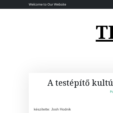
S
Welcome to Our Website
k
i
p
T
t
o
c
o
n
t
e
n
t
A testépítő kultú
P
készítette: Josh Hodnik