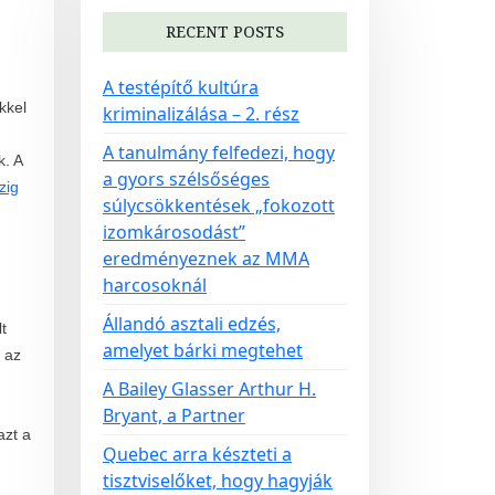
RECENT POSTS
A testépítő kultúra
kkel
kriminalizálása – 2. rész
A tanulmány felfedezi, hogy
k. A
a gyors szélsőséges
zig
súlycsökkentések „fokozott
izomkárosodást”
eredményeznek az MMA
harcosoknál
Állandó asztali edzés,
t
amelyet bárki megtehet
 az
A Bailey Glasser Arthur H.
Bryant, a Partner
azt a
Quebec arra készteti a
tisztviselőket, hogy hagyják