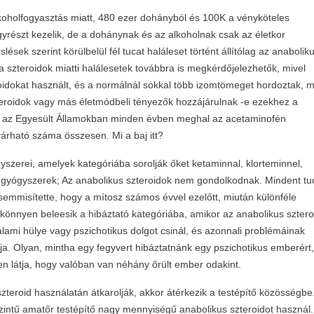
oholfogyasztás miatt, 480 ezer dohányból és 100K a vényköteles
yrészt kezelik, de a dohánynak és az alkoholnak csak az életkor
ések szerint körülbelül fél tucat haláleset történt állítólag az anabolik
a szteroidok miatti halálesetek továbbra is megkérdőjelezhetők, mivel
roidokat használt, és a normálnál sokkal több izomtömeget hordoztak, 
eroidok vagy más életmódbeli tényezők hozzájárulnak -e ezekhez a
ki az Egyesült Államokban minden évben meghal az acetaminofén
várható száma összesen. Mi a baj itt?
yszerei, amelyek kategóriába sorolják őket ketaminnal, klorteminnel,
gyógyszerek; Az anabolikus szteroidok nem gondolkodnak. Mindent tu
emmisítette, hogy a mítosz számos évvel ezelőtt, miután különféle
önnyen beleesik a hibáztató kategóriába, amikor az anabolikus sztero
alami hülye vagy pszichotikus dolgot csinál, és azonnali problémáinak
tja. Olyan, mintha egy fegyvert hibáztatnánk egy pszichotikus emberért,
en látja, hogy valóban van néhány őrült ember odakint.
szteroid használatán átkarolják, akkor átérkezik a testépítő közösségbe.
zintű amatőr testépítő nagy mennyiségű anabolikus szteroidot használ.