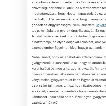
anabolikus szteroidot vettem, és több éven át szü
szövetségi börtönbe küldték, és a természetes te
meghatározásra, hogy Hooten tapasztalt, és ez c
meghalt, miközben nem értette, hogy mennyire bö
gondolt az öngyilkosságra. Nem ismertem
Bayer
tudja, mi táplálta a gyerek öngyilkosságát. Ez e
A halál bekövetkezésekor a háztartások gyakran a
hibáztathatja, és olyan dolgokat csinálhat, amel
számos ember figyelmen kívül hagyja azt, amit mon
Noha ismert, hogy az anabolikus szteroidoknak m
gyógyszerek, a konszenzus az, hogy az anaboliku
korai halálát és még a haragot is okozják. Annak
olyan embereknél, akik nem bántalmazzák az anab
vényköteles gyógyszereket itt az Egyesült Állam
ez a szám túl magas ahhoz, hogy tisztességes ny
kockázat, szemben a mentalás típusú mentalitássa
kábítószer -használat során. Ezek olyan gyógys
számára írják elő.