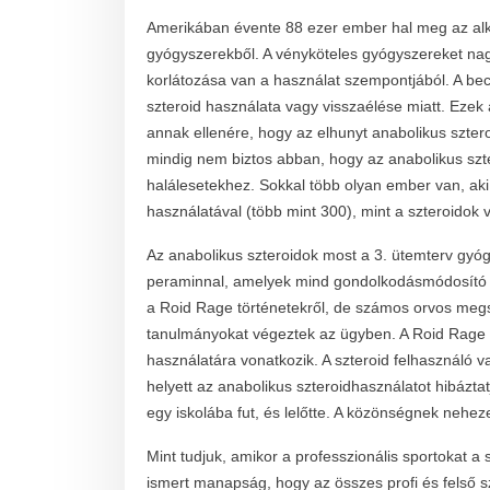
Amerikában évente 88 ezer ember hal meg az alk
gyógyszerekből. A vényköteles gyógyszereket nag
korlátozása van a használat szempontjából. A becsl
szteroid használata vagy visszaélése miatt. Ezek 
annak ellenére, hogy az elhunyt anabolikus szte
mindig nem biztos abban, hogy az anabolikus szt
halálesetekhez. Sokkal több olyan ember van, a
használatával (több mint 300), mint a szteroidok 
Az anabolikus szteroidok most a 3. ütemterv gyóg
peraminnal, amelyek mind gondolkodásmódosító 
a Roid Rage történetekről, de számos orvos megs
tanulmányokat végeztek az ügyben. A Roid Rage k
használatára vonatkozik. A szteroid felhasználó v
helyett az anabolikus szteroidhasználatot hibázta
egy iskolába fut, és lelőtte. A közönségnek nehez
Mint tudjuk, amikor a professzionális sportokat a 
ismert manapság, hogy az összes profi és felső s