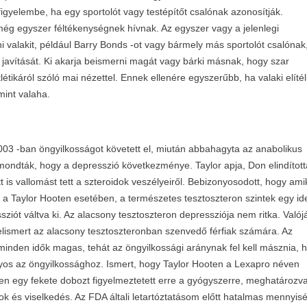
figyelembe, ha egy sportolót vagy testépítőt csalónak azonosítják.
 még egyszer féltékenységnek hívnak. Az egyszer vagy a jelenlegi
i valakit, például Barry Bonds -ot vagy bármely más sportolót csalónak,
 javítását. Ki akarja beismerni magát vagy bárki másnak, hogy szar
étikáról szóló mai nézettel. Ennek ellenére egyszerűbb, ha valaki elítél
mint valaha.
2003 -ban öngyilkosságot követett el, miután abbahagyta az anabolikus
 mondták, hogy a depresszió következménye. Taylor apja, Don elindított
 is vallomást tett a szteroidok veszélyeiről. Bebizonyosodott, hogy ami
ául a Taylor Hooten esetében, a természetes tesztoszteron szintek egy id
ziót váltva ki. Az alacsony tesztoszteron depressziója nem ritka. Való
elismert az alacsony tesztoszteronban szenvedő férfiak számára. Az
 minden idők magas, tehát az öngyilkossági aránynak fel kell másznia, 
lyos az öngyilkossághoz. Ismert, hogy Taylor Hooten a Lexapro néven
en egy fekete dobozt figyelmeztetett erre a gyógyszerre, meghatározva
ok és viselkedés. Az FDA általi letartóztatásom előtt hatalmas mennyis