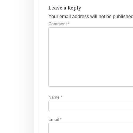
a
Leave a Reply
v
Your email address will not be published
Comment
*
i
g
a
t
i
o
n
Name
*
Email
*