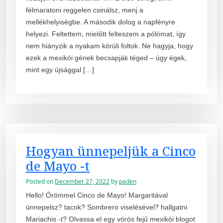
félmaratoni reggelen csinálsz, menj a
mellékhelyiségbe. A második dolog a napfényre
helyezi. Feltettem, mielőtt felteszem a pólómat, így
nem hiányzik a nyakam körüli foltok. Ne hagyja, hogy
ezek a mexikói gének becsapják téged – úgy égek,
mint egy újsággal […]
Hogyan ünnepeljük a Cinco
de Mayo -t
Posted on
December 27, 2022
by
paden
Hello! Örömmel Cinco de Mayo! Margaritával
ünnepelsz? tacok? Sombrero viselésével? hallgatni
Mariachis -t? Olvassa el egy vörös fejű mexikói blogot