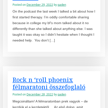
Posted on
December 29, 2022
by
paden
On the podcast the last week I talked a bit about how I
first started therapy. I’m oddly comfortable sharing
because in college my bf’s mom talked about it no
differently than she talked about anything else. I was
taught it was okay so I didn’t hesitate when I thought I
needed help. You don’t […]
Rock n ‘roll phoenix
félmaratoni összefoglaló
Posted on
December 28, 2022
by
paden
Megcsináltam! A félmaratonban prek vagyok – de
kezdjük el a kezdetektől … Az első dolog, amit