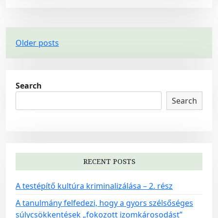
P
Older posts
o
s
t
Search
s
Search
n
a
v
i
RECENT POSTS
g
A testépítő kultúra kriminalizálása – 2. rész
a
t
A tanulmány felfedezi, hogy a gyors szélsőséges
súlycsökkentések „fokozott izomkárosodást”