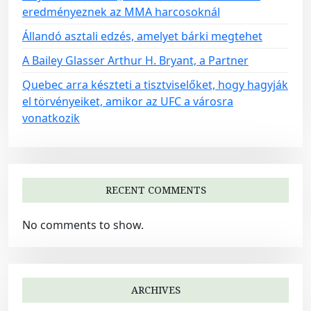
i
eredményeznek az MMA harcosoknál
o
Állandó asztali edzés, amelyet bárki megtehet
n
A Bailey Glasser Arthur H. Bryant, a Partner
Quebec arra készteti a tisztviselőket, hogy hagyják
el törvényeiket, amikor az UFC a városra
vonatkozik
RECENT COMMENTS
No comments to show.
ARCHIVES