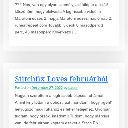
??? Nos, van egy olyan személy, aki átlépte a listát!
köszönöm, hogy elolvasta A legfrissebb videóim
Maratoni edzés 2. napja Maratoni edzési napló nap 2.
runeatrepeat.com További videók 0 másodperc 1
perc, 45 másodperc Következö […]
Stitchfix Loves februárból
Posted on
December 27, 2022
by
paden
Nagyon szerettem a legfrissebb öltéses ruháimat!
Amint kinyitottam a dobozt, azt mondtam, hogy „igen!”
lenyűgöző maxi ruhához és fehér tetejéhez. Gyorsan
tudtam, hogy őrzők. imádom!! Tudom, hogy március
van, de februárban kaptam ezeket a Stitch Fix